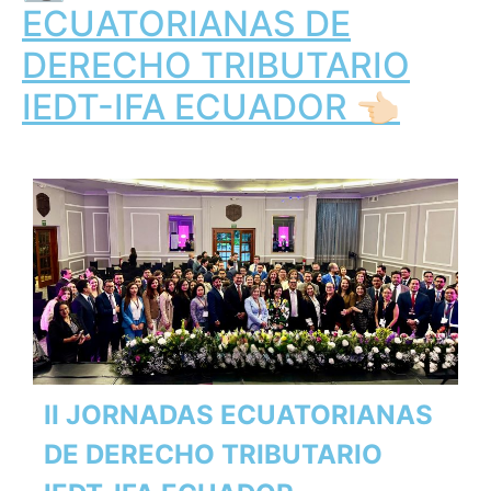
ECUATORIANAS DE
DERECHO TRIBUTARIO
IEDT-IFA ECUADOR 👈🏻
II JORNADAS ECUATORIANAS
DE DERECHO TRIBUTARIO