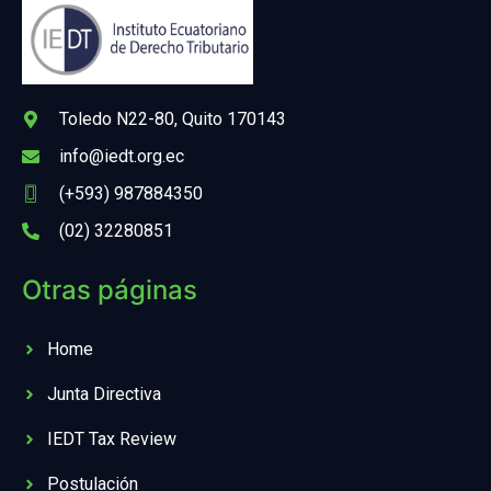
Toledo N22-80, Quito 170143
info@iedt.org.ec
(+593) 987884350
(02) 32280851
Otras páginas
Home
Junta Directiva
IEDT Tax Review
Postulación