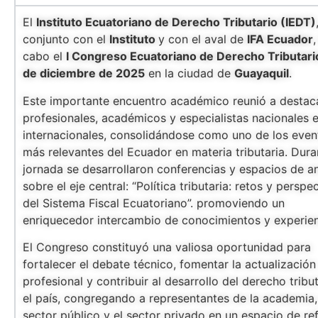
El
Instituto Ecuatoriano de Derecho Tributario (IEDT)
conjunto con el
Instituto
y con el aval de
IFA Ecuador
,
cabo el
I Congreso Ecuatoriano de Derecho Tributari
de diciembre de 2025
en la ciudad de
Guayaquil
.
Este importante encuentro académico reunió a desta
profesionales, académicos y especialistas nacionales 
internacionales, consolidándose como uno de los even
más relevantes del Ecuador en materia tributaria. Dura
jornada se desarrollaron conferencias y espacios de an
sobre el eje central: “Política tributaria: retos y perspe
del Sistema Fiscal Ecuatoriano”. promoviendo un
enriquecedor intercambio de conocimientos y experien
El Congreso constituyó una valiosa oportunidad para
fortalecer el debate técnico, fomentar la actualización
profesional y contribuir al desarrollo del derecho tribu
el país, congregando a representantes de la academia,
sector público y el sector privado en un espacio de re