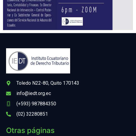
Toledo N22-80, Quito 170143
info@iedt.org.ec
(+593) 987884350
(02) 32280851
Otras páginas